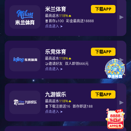
产品分类
产品中心
产品应用
深圳市高新技术企业 证书
深圳市高新技术产业协会 会员
产品中心
关于豪运国际官网